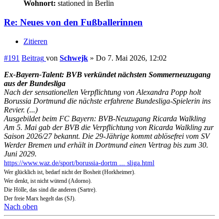
Wohnort:
stationed in Berlin
Re: Neues von den Fußballerinnen
Zitieren
#191
Beitrag
von
Schwejk
»
Do 7. Mai 2026, 12:02
Ex-Bayern-Talent: BVB verkündet nächsten Sommerneuzugang
aus der Bundesliga
Nach der sensationellen Verpflichtung von Alexandra Popp holt
Borussia Dortmund die nächste erfahrene Bundesliga-Spielerin ins
Revier. (...)
Ausgebildet beim FC Bayern: BVB-Neuzugang Ricarda Walkling
Am 5. Mai gab der BVB die Verpflichtung von Ricarda Walkling zur
Saison 2026/27 bekannt. Die 29-Jährige kommt ablösefrei vom SV
Werder Bremen und erhält in Dortmund einen Vertrag bis zum 30.
Juni 2029.
https://www.waz.de/sport/borussia-dortm ... sliga.html
Wer glücklich ist, bedarf nicht der Bosheit (Horkheimer).
Wer denkt, ist nicht wütend (Adorno).
Die Hölle, das sind die anderen (Sartre).
Der freie Marx hegelt das (SJ).
Nach oben