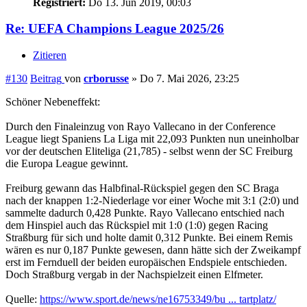
Registriert:
Do 13. Jun 2019, 00:03
Re: UEFA Champions League 2025/26
Zitieren
#130
Beitrag
von
crborusse
»
Do 7. Mai 2026, 23:25
Schöner Nebeneffekt:
Durch den Finaleinzug von Rayo Vallecano in der Conference
League liegt Spaniens La Liga mit 22,093 Punkten nun uneinholbar
vor der deutschen Eliteliga (21,785) - selbst wenn der SC Freiburg
die Europa League gewinnt.
Freiburg gewann das Halbfinal-Rückspiel gegen den SC Braga
nach der knappen 1:2-Niederlage vor einer Woche mit 3:1 (2:0) und
sammelte dadurch 0,428 Punkte. Rayo Vallecano entschied nach
dem Hinspiel auch das Rückspiel mit 1:0 (1:0) gegen Racing
Straßburg für sich und holte damit 0,312 Punkte. Bei einem Remis
wären es nur 0,187 Punkte gewesen, dann hätte sich der Zweikampf
erst im Fernduell der beiden europäischen Endspiele entschieden.
Doch Straßburg vergab in der Nachspielzeit einen Elfmeter.
Quelle:
https://www.sport.de/news/ne16753349/bu ... tartplatz/