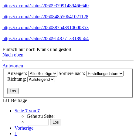
https://x.com/i/status/2060937991489466640
https://x.com/i/status/2060848550641021128
https://x.com/i/status/2060887548910600353
https://x.com/i/status/2060914877133189564
Einfach nur noch Krank und gestört.
Nach oben
Antworten
Anzeigen:
Sortiere nach:
Richtung:
131 Beiträge
Seite
7
von
7
Gehe zu Seite:
Vorherige
1