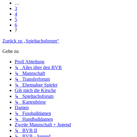
…
3
4
5
6
7
Zurück zu „Spieltachsforum“
Gehe zu
Profi Abteilung
↳ Alles über den BVB
↳ Mannschaft
↳ Transferforum
↳ Ehemalige Spieler
Gib mich die Kirsche
↳ Spieltachsforum
↳ Kartenbörse
Damen
↳ Fussballdamen
↳ Handballdamen
Zweite Mannschaft + Jugend
↳ BVB II
↳ BVB - Jugend