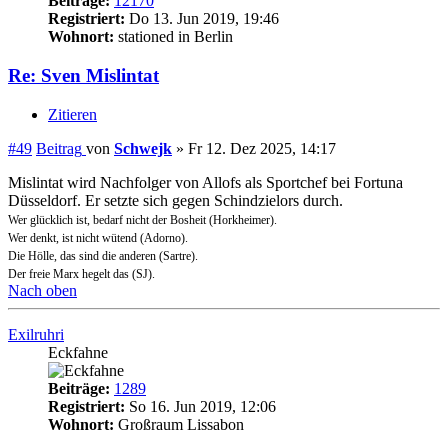
Beiträge:
12170
Registriert:
Do 13. Jun 2019, 19:46
Wohnort:
stationed in Berlin
Re: Sven Mislintat
Zitieren
#49
Beitrag
von
Schwejk
»
Fr 12. Dez 2025, 14:17
Mislintat wird Nachfolger von Allofs als Sportchef bei Fortuna
Düsseldorf. Er setzte sich gegen Schindzielors durch.
Wer glücklich ist, bedarf nicht der Bosheit (Horkheimer).
Wer denkt, ist nicht wütend (Adorno).
Die Hölle, das sind die anderen (Sartre).
Der freie Marx hegelt das (SJ).
Nach oben
Exilruhri
Eckfahne
Beiträge:
1289
Registriert:
So 16. Jun 2019, 12:06
Wohnort:
Großraum Lissabon