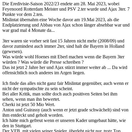
Die Eredivisie-Saison 2022/23 endete am 28. Mai 2023, wobei
Feyenoord Rotterdam Meister und PSV 2.ter wurde und Ajax 3ter. 7
Punkte vor dem 2.ten.
Mislintat übernahm eine Woche davor am 19.Mai 2023, als die
Endplatzierung und Abbau von Ajax schon länger absehbar war und
war grad mal 4 Monate da...
3ter waren sie vorher seit fast 15 Jahren nicht mehr (2008/09) und
davor zumindest auch immer 2ter, sind halt die Bayern in Holland
(gewesen).
Was würde wohl Hoenes mit Eberl machen wenn die Bayern 3ter
würden ? Was würde die Presse schreiben ?
Das ist jetzt 2 Jahre her und Ajax stürzt immer weiter ab ... Da wird
offensichtlich noch anderes im Argen liegen.
Ich finde das alles nicht ganz fair Mislintat gegenüber, auch wenn er
nicht der sympatischte zu sein scheint.
Bei aller Kritik, man sollte doch auch positiven Seiten bei ihm
sehen, wenn man ihn bewertet.
Cherki ist jetzt 50 Mio Wert.
Anton und Guirassy (auch wenn er jetzt grade schwächelt) sind von
ihm entdeckt und geholt worden.
Ich hätte mich gefreut wenn er unseren Kader umgebaut hätte, wie
den in Stuttgart.
Der VFB, mit vielen seiner Spieler, überlebt nicht nur, trotz Top