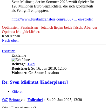
Sven Mislintat, der im Sommer 2023 zwölf Spieler für
120 Millionen Euro verpflichtete, die sich größtenteils
als Fehlgriff entpuppten.
https://www.fussballtransfers.com/a8557 ... en-spieler
Optimisten, Pessimisten - letztlich liegen beide falsch. Aber der
Optimist lebt glücklicher.
Kofi Annan
Nach oben
Exilruhri
Eckfahne
Beiträge:
1289
Registriert:
So 16. Jun 2019, 12:06
Wohnort:
Großraum Lissabon
Re: Sven Mislintat [Kaderplaner]
Zitieren
#47
Beitrag
von
Exilruhri
»
So 29. Jun 2025, 13:30
Oha! Glasperlenauge?