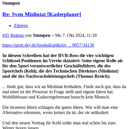
Stumpen
Re: Sven Mislintat [Kaderplaner]
Zitieren
#45
Beitrag
von
Stumpen
»
Mo 7. Okt 2024, 11:18
https://sport.sky.de/fussball/artikel/e ... 9057/34130
In diesem Schreiben hat der BVB-Boss die vier wichtigen
Schlüssel-Positionen im Verein skizziert: Seine eigene Rolle als
für den Sport verantwortlicher Geschäftsführer, die des
Sportchefs (Kehl), die des Technischen Direktors (Mislintat)
und die des Nachwuchsleistungschefs (Thomas Broich).
... finde gut, dass wir an Mislintat festhalten. Finde auch gut, dass da
mal einer ist der Prozesse in Frage stellt und eigene Ideen hat.
Wohlfühloase und Kadavergehorsam braucht kein Mensch.
Die besseren Ideen schlagen die guten Ideen. Wie will man eine
Alternative erkennen, wenn keiner da ist, der sie artikuliert.
Und den neuen Vertrag für Kehl sollte man mal schön bis zum
Winter liegen lassen.