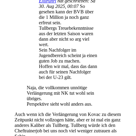
Exilruhri
hat geschrieben:
Sa
30. Aug 2025, 00:07
So
gesehen kann der BVB über
die 1 Million ja noch ganz
erfreut sein.
Tullbergs Treuebekenntnisse
aus der letzten Saison waren
dann aber nicht so arg viel
wert.
Sein Nachfolger im
Jugendbereich scheint ja einen
guten Job zu machen.
Hoffen wir mal, dass das dann
auch für seinen Nachfolger
bei der U-23 gilt.
Naja, die vollkommen unnötige
Verlängerung mit NK tut wohl sein
übriges.
Perspektive sieht wohl anders aus.
Auch wenn ich die Verlängerung von Kovac zu diesem
Zeitpunkt nicht vollzogen hätte, aber er ist mal ein ganz
anderes Kaliber als Tullberg. Tullberg würde ich den
Cheftrainerjob bei uns noch viel weniger zutrauen als