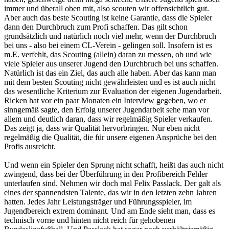
immer und überall oben mit, also scouten wir offensichtlich gut.
Aber auch das beste Scouting ist keine Garantie, dass die Spieler
dann den Durchbruch zum Profi schaffen. Das gilt schon
grundsätzlich und natürlich noch viel mehr, wenn der Durchbruch
bei uns - also bei einem CL-Verein - gelingen soll. Insofern ist es
m.E. verfehlt, das Scouting (allein) daran zu messen, ob und wie
viele Spieler aus unserer Jugend den Durchbruch bei uns schaffen.
Natürlich ist das ein Ziel, das auch alle haben. Aber das kann man
mit dem besten Scouting nicht gewährleisten und es ist auch nicht
das wesentliche Kriterium zur Evaluation der eigenen Jugendarbeit.
Ricken hat vor ein paar Monaten ein Interview gegeben, wo er
sinngemäß sagte, den Erfolg unserer Jugendarbeit sehe man vor
allem und deutlich daran, dass wir regelmäßig Spieler verkaufen.
Das zeigt ja, dass wir Qualität hervorbringen. Nur eben nicht
regelmäßig die Qualität, die für unsere eigenen Ansprüche bei den
Profis ausreicht.
Und wenn ein Spieler den Sprung nicht schafft, heißt das auch nicht
zwingend, dass bei der Überführung in den Profibereich Fehler
unterlaufen sind. Nehmen wir doch mal Felix Passlack. Der galt als
eines der spannendsten Talente, das wir in den letzten zehn Jahren
hatten. Jedes Jahr Leistungsträger und Führungsspieler, im
Jugendbereich extrem dominant. Und am Ende sieht man, dass es
technisch vorne und hinten nicht reich für gehobenen