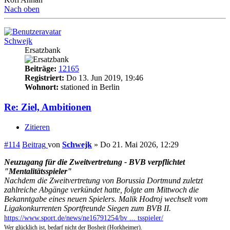
Nach oben
Schwejk
Ersatzbank
Beiträge:
12165
Registriert:
Do 13. Jun 2019, 19:46
Wohnort:
stationed in Berlin
Re: Ziel, Ambitionen
Zitieren
#114
Beitrag
von
Schwejk
»
Do 21. Mai 2026, 12:29
Neuzugang für die Zweitvertretung - BVB verpflichtet
"Mentalitätsspieler"
Nachdem die Zweitvertretung von Borussia Dortmund zuletzt
zahlreiche Abgänge verkündet hatte, folgte am Mittwoch die
Bekanntgabe eines neuen Spielers. Malik Hodroj wechselt vom
Ligakonkurrenten Sportfreunde Siegen zum BVB II.
https://www.sport.de/news/ne16791254/bv ... tsspieler/
Wer glücklich ist, bedarf nicht der Bosheit (Horkheimer).