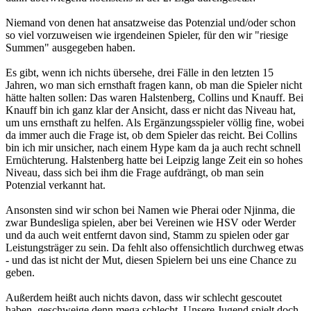
Niemand von denen hat ansatzweise das Potenzial und/oder schon
so viel vorzuweisen wie irgendeinen Spieler, für den wir "riesige
Summen" ausgegeben haben.
Es gibt, wenn ich nichts übersehe, drei Fälle in den letzten 15
Jahren, wo man sich ernsthaft fragen kann, ob man die Spieler nicht
hätte halten sollen: Das waren Halstenberg, Collins und Knauff. Bei
Knauff bin ich ganz klar der Ansicht, dass er nicht das Niveau hat,
um uns ernsthaft zu helfen. Als Ergänzungsspieler völlig fine, wobei
da immer auch die Frage ist, ob dem Spieler das reicht. Bei Collins
bin ich mir unsicher, nach einem Hype kam da ja auch recht schnell
Ernüchterung. Halstenberg hatte bei Leipzig lange Zeit ein so hohes
Niveau, dass sich bei ihm die Frage aufdrängt, ob man sein
Potenzial verkannt hat.
Ansonsten sind wir schon bei Namen wie Pherai oder Njinma, die
zwar Bundesliga spielen, aber bei Vereinen wie HSV oder Werder
und da auch weit entfernt davon sind, Stamm zu spielen oder gar
Leistungsträger zu sein. Da fehlt also offensichtlich durchweg etwas
- und das ist nicht der Mut, diesen Spielern bei uns eine Chance zu
geben.
Außerdem heißt auch nichts davon, dass wir schlecht gescoutet
haben, geschweige denn mega schlecht. Unsere Jugend spielt doch