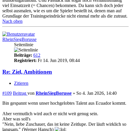
Bundesligafußball. Und Passlack hat sogar noch verhältnismäßig
viel Einsatzzeit (= Chancen) bekommen. Da kann sich doch jeder
selbst ausmalen, wie es um die Spieler bestellt ist, denen man auf
Grundlage der Trainingseindrücke nicht einmal mehr als die zutraut.
Nach oben
RheinSiegBorusse
Seitenlinie
Beiträge:
612
Registriert:
Fr 14. Jun 2019, 08:44
Re: Ziel, Ambitionen
Zitieren
#109
Beitrag
von
RheinSiegBorusse
»
So 4. Jan 2026, 14:40
Bin gespannt wenn unser hochgelobtes Talent aus Ecuador kommt.
Aber vermutlich wird auch er nicht weit genug sein.
Aber was soll's
"Nein, liebe Zuschauer, das ist keine Zeitlupe. Der läuft wirklich so
langsam." (Werner Hansch)