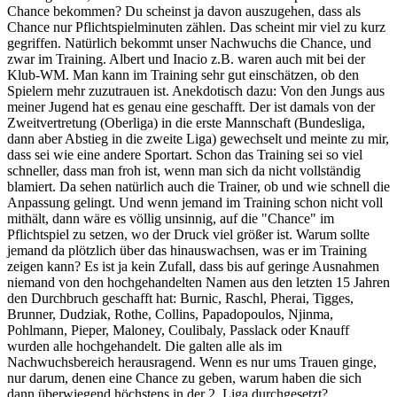
Chance bekommen? Du scheinst ja davon auszugehen, dass als
Chance nur Pflichtspielminuten zählen. Das scheint mir viel zu kurz
gegriffen. Natürlich bekommt unser Nachwuchs die Chance, und
zwar im Training. Albert und Inacio z.B. waren auch mit bei der
Klub-WM. Man kann im Training sehr gut einschätzen, ob den
Spielern mehr zuzutrauen ist. Anekdotisch dazu: Von den Jungs aus
meiner Jugend hat es genau eine geschafft. Der ist damals von der
Zweitvertretung (Oberliga) in die erste Mannschaft (Bundesliga,
dann aber Abstieg in die zweite Liga) gewechselt und meinte zu mir,
dass sei wie eine andere Sportart. Schon das Training sei so viel
schneller, dass man froh ist, wenn man sich da nicht vollständig
blamiert. Da sehen natürlich auch die Trainer, ob und wie schnell die
Anpassung gelingt. Und wenn jemand im Training schon nicht voll
mithält, dann wäre es völlig unsinnig, auf die "Chance" im
Pflichtspiel zu setzen, wo der Druck viel größer ist. Warum sollte
jemand da plötzlich über das hinauswachsen, was er im Training
zeigen kann? Es ist ja kein Zufall, dass bis auf geringe Ausnahmen
niemand von den hochgehandelten Namen aus den letzten 15 Jahren
den Durchbruch geschafft hat: Burnic, Raschl, Pherai, Tigges,
Brunner, Dudziak, Rothe, Collins, Papadopoulos, Njinma,
Pohlmann, Pieper, Maloney, Coulibaly, Passlack oder Knauff
wurden alle hochgehandelt. Die galten alle als im
Nachwuchsbereich herausragend. Wenn es nur ums Trauen ginge,
nur darum, denen eine Chance zu geben, warum haben die sich
dann überwiegend höchstens in der 2. Liga durchgesetzt?