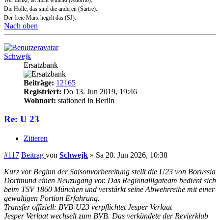
Die Hölle, das sind die anderen (Sartre).
Der freie Marx hegelt das (SJ).
Nach oben
Schwejk
Ersatzbank
Beiträge:
12165
Registriert:
Do 13. Jun 2019, 19:46
Wohnort:
stationed in Berlin
Re: U 23
Zitieren
#117
Beitrag
von
Schwejk
»
Sa 20. Jun 2026, 10:38
Kurz vor Beginn der Saisonvorbereitung stellt die U23 von Borussia
Dortmund einen Neuzugang vor. Das Regionalligateam bedient sich
beim TSV 1860 München und verstärkt seine Abwehrreihe mit einer
gewaltigen Portion Erfahrung.
Transfer offiziell: BVB-U23 verpflichtet Jesper Verlaat
Jesper Verlaat wechselt zum BVB. Das verkündete der Revierklub