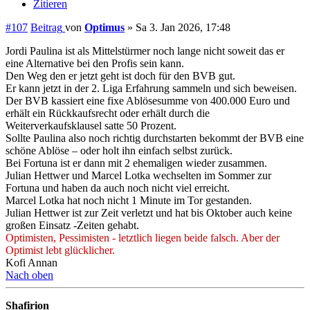
Zitieren
#107
Beitrag
von
Optimus
»
Sa 3. Jan 2026, 17:48
Jordi Paulina ist als Mittelstürmer noch lange nicht soweit das er
eine Alternative bei den Profis sein kann.
Den Weg den er jetzt geht ist doch für den BVB gut.
Er kann jetzt in der 2. Liga Erfahrung sammeln und sich beweisen.
Der BVB kassiert eine fixe Ablösesumme von 400.000 Euro und
erhält ein Rückkaufsrecht oder erhält durch die
Weiterverkaufsklausel satte 50 Prozent.
Sollte Paulina also noch richtig durchstarten bekommt der BVB eine
schöne Ablöse – oder holt ihn einfach selbst zurück.
Bei Fortuna ist er dann mit 2 ehemaligen wieder zusammen.
Julian Hettwer und Marcel Lotka wechselten im Sommer zur
Fortuna und haben da auch noch nicht viel erreicht.
Marcel Lotka hat noch nicht 1 Minute im Tor gestanden.
Julian Hettwer ist zur Zeit verletzt und hat bis Oktober auch keine
großen Einsatz -Zeiten gehabt.
Optimisten, Pessimisten - letztlich liegen beide falsch. Aber der
Optimist lebt glücklicher.
Kofi Annan
Nach oben
Shafirion