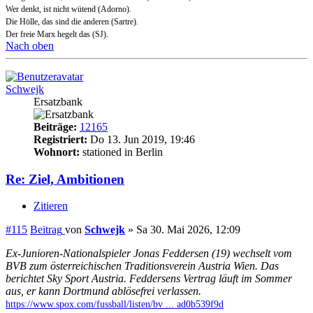
Wer denkt, ist nicht wütend (Adorno).
Die Hölle, das sind die anderen (Sartre).
Der freie Marx hegelt das (SJ).
Nach oben
Schwejk
Ersatzbank
Beiträge:
12165
Registriert:
Do 13. Jun 2019, 19:46
Wohnort:
stationed in Berlin
Re: Ziel, Ambitionen
Zitieren
#115
Beitrag
von
Schwejk
»
Sa 30. Mai 2026, 12:09
Ex-Junioren-Nationalspieler Jonas Feddersen (19) wechselt vom
BVB zum österreichischen Traditionsverein Austria Wien. Das
berichtet Sky Sport Austria. Feddersens Vertrag läuft im Sommer
aus, er kann Dortmund ablösefrei verlassen.
https://www.spox.com/fussball/listen/bv ... ad0b539f9d