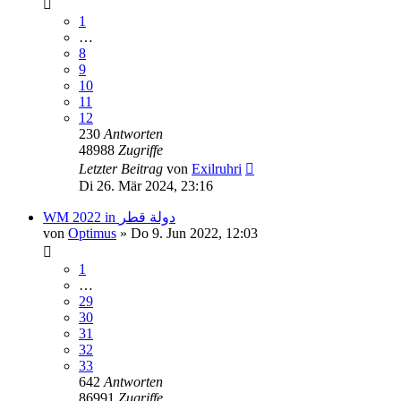
1
…
8
9
10
11
12
230
Antworten
48988
Zugriffe
Letzter Beitrag
von
Exilruhri
Di 26. Mär 2024, 23:16
WM 2022 in دولة قطر
von
Optimus
»
Do 9. Jun 2022, 12:03
1
…
29
30
31
32
33
642
Antworten
86991
Zugriffe