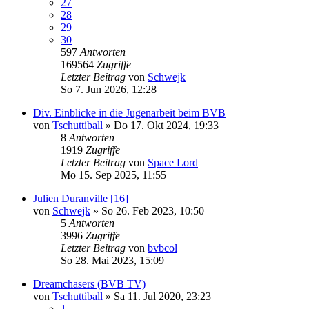
27
28
29
30
597
Antworten
169564
Zugriffe
Letzter Beitrag
von
Schwejk
So 7. Jun 2026, 12:28
Div. Einblicke in die Jugenarbeit beim BVB
von
Tschuttiball
»
Do 17. Okt 2024, 19:33
8
Antworten
1919
Zugriffe
Letzter Beitrag
von
Space Lord
Mo 15. Sep 2025, 11:55
Julien Duranville [16]
von
Schwejk
»
So 26. Feb 2023, 10:50
5
Antworten
3996
Zugriffe
Letzter Beitrag
von
bvbcol
So 28. Mai 2023, 15:09
Dreamchasers (BVB TV)
von
Tschuttiball
»
Sa 11. Jul 2020, 23:23
1