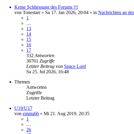
Keine Schliessung des Forums !!!
von
Tonestarr
»
Sa 17. Jan 2026, 20:04
» in
Nachrichten an d
1
…
13
14
15
16
17
332
Antworten
30761
Zugriffe
Letzter Beitrag
von
Space Lord
Sa 25. Jul 2026, 16:48
Themen
Antworten
Zugriffe
Letzter Beitrag
U19/U17
von
emma66
»
Mi 21. Aug 2019, 20:35
1
…
26