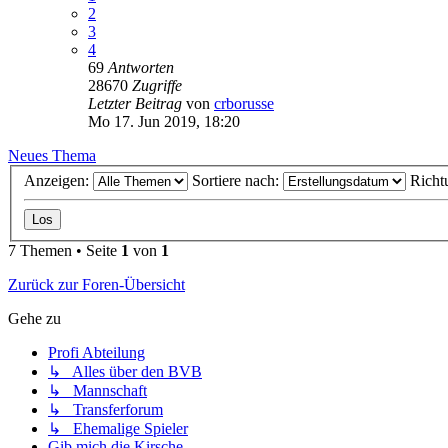
2
3
4
69
Antworten
28670
Zugriffe
Letzter Beitrag
von
crborusse
Mo 17. Jun 2019, 18:20
Neues Thema
Anzeigen:
Sortiere nach:
Richt
7 Themen • Seite
1
von
1
Zurück zur Foren-Übersicht
Gehe zu
Profi Abteilung
↳ Alles über den BVB
↳ Mannschaft
↳ Transferforum
↳ Ehemalige Spieler
Gib mich die Kirsche