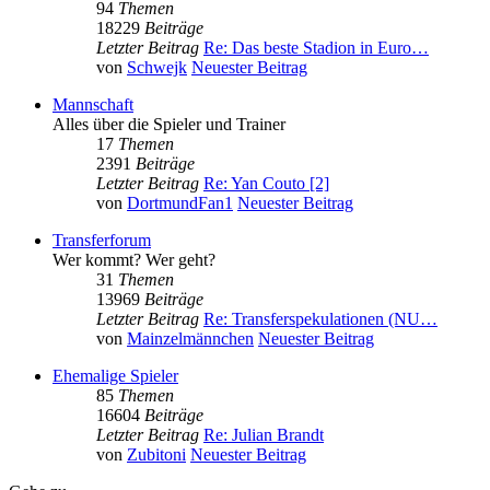
94
Themen
18229
Beiträge
Letzter Beitrag
Re: Das beste Stadion in Euro…
von
Schwejk
Neuester Beitrag
Mannschaft
Alles über die Spieler und Trainer
17
Themen
2391
Beiträge
Letzter Beitrag
Re: Yan Couto [2]
von
DortmundFan1
Neuester Beitrag
Transferforum
Wer kommt? Wer geht?
31
Themen
13969
Beiträge
Letzter Beitrag
Re: Transferspekulationen (NU…
von
Mainzelmännchen
Neuester Beitrag
Ehemalige Spieler
85
Themen
16604
Beiträge
Letzter Beitrag
Re: Julian Brandt
von
Zubitoni
Neuester Beitrag