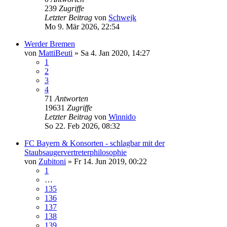
239
Zugriffe
Letzter Beitrag
von
Schwejk
Mo 9. Mär 2026, 22:54
Werder Bremen
von
MattiBeuti
»
Sa 4. Jan 2020, 14:27
1
2
3
4
71
Antworten
19631
Zugriffe
Letzter Beitrag
von
Winnido
So 22. Feb 2026, 08:32
FC Bayern & Konsorten - schlagbar mit der
Staubsaugervertreterphilosophie
von
Zubitoni
»
Fr 14. Jun 2019, 00:22
1
…
135
136
137
138
139