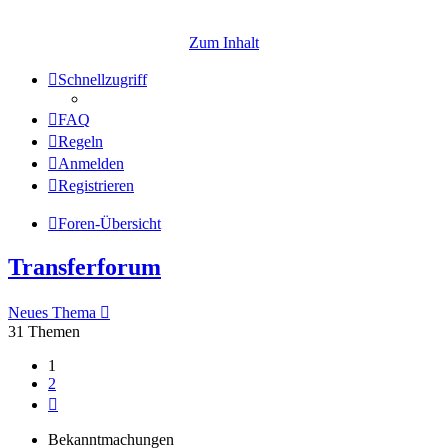
Zum Inhalt
Schnellzugriff
FAQ
Regeln
Anmelden
Registrieren
Foren-Übersicht
Transferforum
Neues Thema
31 Themen
1
2
Nächste
Bekanntmachungen