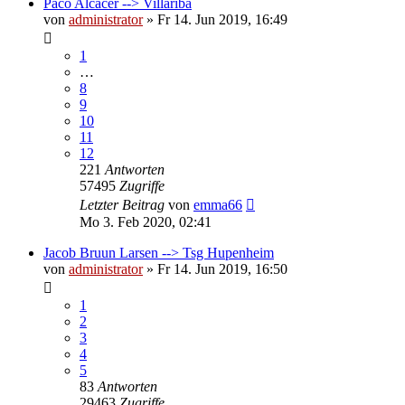
Paco Alcácer --> Villariba
von
administrator
»
Fr 14. Jun 2019, 16:49
1
…
8
9
10
11
12
221
Antworten
57495
Zugriffe
Letzter Beitrag
von
emma66
Mo 3. Feb 2020, 02:41
Jacob Bruun Larsen --> Tsg Hupenheim
von
administrator
»
Fr 14. Jun 2019, 16:50
1
2
3
4
5
83
Antworten
29463
Zugriffe