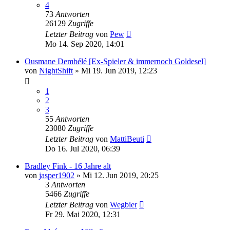
4
73
Antworten
26129
Zugriffe
Letzter Beitrag
von
Pew
Mo 14. Sep 2020, 14:01
Ousmane Dembélé [Ex-Spieler & immernoch Goldesel]
von
NightShift
»
Mi 19. Jun 2019, 12:23
1
2
3
55
Antworten
23080
Zugriffe
Letzter Beitrag
von
MattiBeuti
Do 16. Jul 2020, 06:39
Bradley Fink - 16 Jahre alt
von
jasper1902
»
Mi 12. Jun 2019, 20:25
3
Antworten
5466
Zugriffe
Letzter Beitrag
von
Wegbier
Fr 29. Mai 2020, 12:31