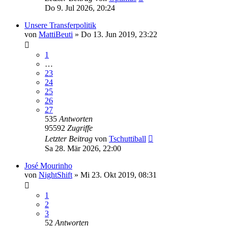
Do 9. Jul 2026, 20:24
Unsere Transferpolitik
von
MattiBeuti
»
Do 13. Jun 2019, 23:22
1
…
23
24
25
26
27
535
Antworten
95592
Zugriffe
Letzter Beitrag
von
Tschuttiball
Sa 28. Mär 2026, 22:00
José Mourinho
von
NightShift
»
Mi 23. Okt 2019, 08:31
1
2
3
52
Antworten