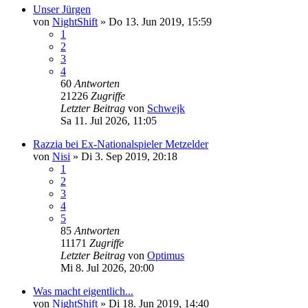
Unser Jürgen
von
NightShift
»
Do 13. Jun 2019, 15:59
1
2
3
4
60
Antworten
21226
Zugriffe
Letzter Beitrag
von
Schwejk
Sa 11. Jul 2026, 11:05
Razzia bei Ex-Nationalspieler Metzelder
von
Nisi
»
Di 3. Sep 2019, 20:18
1
2
3
4
5
85
Antworten
11171
Zugriffe
Letzter Beitrag
von
Optimus
Mi 8. Jul 2026, 20:00
Was macht eigentlich...
von
NightShift
»
Di 18. Jun 2019, 14:40