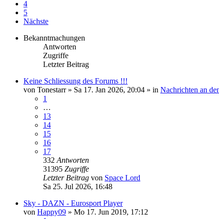
4
5
Nächste
Bekanntmachungen
Antworten
Zugriffe
Letzter Beitrag
Keine Schliessung des Forums !!!
von
Tonestarr
»
Sa 17. Jan 2026, 20:04
» in
Nachrichten an d
1
…
13
14
15
16
17
332
Antworten
31395
Zugriffe
Letzter Beitrag
von
Space Lord
Sa 25. Jul 2026, 16:48
Sky - DAZN - Eurosport Player
von
Happy09
»
Mo 17. Jun 2019, 17:12