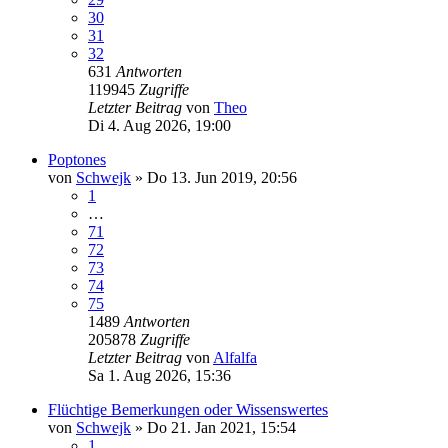
30
31
32
631
Antworten
119945
Zugriffe
Letzter Beitrag
von
Theo
Di 4. Aug 2026, 19:00
Poptones
von
Schwejk
»
Do 13. Jun 2019, 20:56
1
…
71
72
73
74
75
1489
Antworten
205878
Zugriffe
Letzter Beitrag
von
Alfalfa
Sa 1. Aug 2026, 15:36
Flüchtige Bemerkungen oder Wissenswertes
von
Schwejk
»
Do 21. Jan 2021, 15:54
1