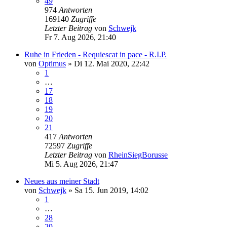
49
974
Antworten
169140
Zugriffe
Letzter Beitrag
von
Schwejk
Fr 7. Aug 2026, 21:40
Ruhe in Frieden - Requiescat in pace - R.I.P.
von
Optimus
»
Di 12. Mai 2020, 22:42
1
…
17
18
19
20
21
417
Antworten
72597
Zugriffe
Letzter Beitrag
von
RheinSiegBorusse
Mi 5. Aug 2026, 21:47
Neues aus meiner Stadt
von
Schwejk
»
Sa 15. Jun 2019, 14:02
1
…
28
29