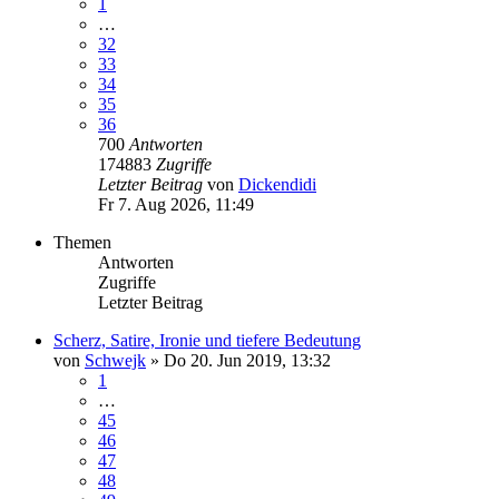
1
…
32
33
34
35
36
700
Antworten
174883
Zugriffe
Letzter Beitrag
von
Dickendidi
Fr 7. Aug 2026, 11:49
Themen
Antworten
Zugriffe
Letzter Beitrag
Scherz, Satire, Ironie und tiefere Bedeutung
von
Schwejk
»
Do 20. Jun 2019, 13:32
1
…
45
46
47
48