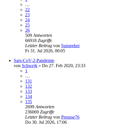
…
22
23
24
25
26
509
Antworten
66918
Zugriffe
Letzter Beitrag
von
Sunseeker
Fr 31. Jul 2026, 00:05
Sars-CoV-2-Pandemie
von
Schwejk
»
Do 27. Feb 2020, 23:33
1
…
131
132
133
134
135
2699
Antworten
236069
Zugriffe
Letzter Beitrag
von
Preusse76
Do 30. Jul 2026, 17:06