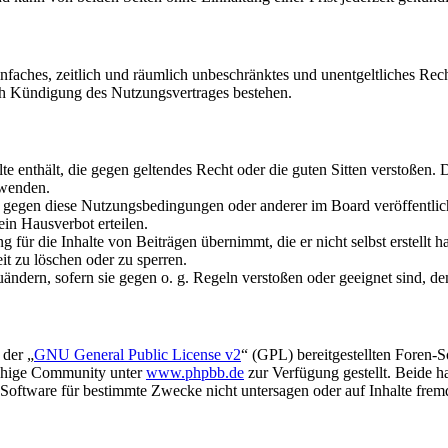
 einfaches, zeitlich und räumlich unbeschränktes und unentgeltliches R
ch Kündigung des Nutzungsvertrages bestehen.
alte enthält, die gegen geltendes Recht oder die guten Sitten verstoßen. 
rwenden.
n gegen diese Nutzungsbedingungen oder anderer im Board veröffentli
in Hausverbot erteilen.
für die Inhalte von Beiträgen übernimmt, die er nicht selbst erstellt 
it zu löschen oder zu sperren.
uändern, sofern sie gegen o. g. Regeln verstoßen oder geeignet sind, 
 der „
GNU General Public License v2
“ (GPL) bereitgestellten Foren-
achige Community unter
www.phpbb.de
zur Verfügung gestellt. Beide h
oftware für bestimmte Zwecke nicht untersagen oder auf Inhalte frem