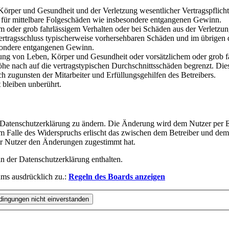
rper und Gesundheit und der Verletzung wesentlicher Vertragspflichten
ch für mittelbare Folgeschäden wie insbesondere entgangenen Gewinn.
em oder grob fahrlässigem Verhalten oder bei Schäden aus der Verletz
i Vertragsschluss typischerweise vorhersehbaren Schäden und im übrigen
besondere entgangenen Gewinn.
ng von Leben, Körper und Gesundheit oder vorsätzlichem oder grob fah
e nach auf die vertragstypischen Durchschnittsschäden begrenzt. Dies
h zugunsten der Mitarbeiter und Erfüllungsgehilfen des Betreibers.
bleiben unberührt.
e Datenschutzerklärung zu ändern. Die Änderung wird dem Nutzer per E-
m Falle des Widerspruchs erlischt das zwischen dem Betreiber und dem 
er Nutzer den Änderungen zugestimmt hat.
n der Datenschutzerklärung enthalten.
ms ausdrücklich zu.:
Regeln des Boards anzeigen