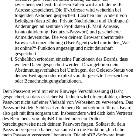
zwischenspeicherst. In diesen Fällen wird auch deine IP-
Adresse gespeichert. Die IP-Adresse wird weiterhin bei
folgenden Aktionen gespeichert: Löschen und Ändern von
Beiträgen (dazu zählen Private Nachrichten und Umfragen),
Änderungen an zentralen Profildaten (E-Mail-Adresse,
Kontoaktivierung, Benutzer-Passwort) und gescheiterte
Anmeldeversuche. Die von deinem Browser übermittelte
Browser-Kennzeichnung (User Agent) wird nur in der „Wer
ist online?“-Funktion angezeigt und nicht dauerhaft
gespeichert.
Schließlich erfordern einzelne Funktionen des Boards, dass
weitere Daten gespeichert werden. Dazu gehören dein
Abstimmungsverhalten bei Umfragen, der Gelesen-Status von
deinen Beiträgen oder explizit von dir gesetzte Lesezeichen
oder Benachrichtigungsfunktionen.
Dein Passwort wird mit einer Einwege-Verschlüsselung (Hash)
gespeichert, so dass es sicher ist. Jedoch wird dir empfohlen, dieses
Passwort nicht auf einer Vielzahl von Webseiten zu verwenden. Das
Passwort ist dein Schlüssel zu deinem Benutzerkonto für das Board,
also geh mit ihm sorgsam um. Insbesondere wird dich kein Vertreter
des Betreibers, von phpBB Limited oder ein Dritter
berechtigterweise nach deinem Passwort fragen. Solltest du dein
Passwort vergessen haben, so kannst du die Funktion „Ich habe
mein Passwort vergessen“ benutzen. Die phpBB-Software fragt