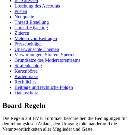
IP-Adressen
Löschung des Accounts
Posten
Netiquette
Thread-Erstellung
Thread Hijacking
Zitieren
Melden von Beiträgen
Pressebeiträge
Unerwünschte Themen
Verwarnungen, Strafen, Sperren
Grundsätze des Moderatorenteams
Strafenkatalog
Kartenbörse
Kartenbörse
Rechtliches
Beiträge und rechtliche Folgen
Datenschutz
Board-Regeln
Die Regeln auf BVB-Forum.eu beschreiben die Bedingungen für
den reibungslosen Ablauf, den Umgang miteinander und die
Verantwortlichkeiten aller Mitglieder und Gäste.