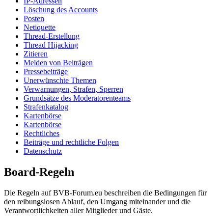
IP-Adressen
Löschung des Accounts
Posten
Netiquette
Thread-Erstellung
Thread Hijacking
Zitieren
Melden von Beiträgen
Pressebeiträge
Unerwünschte Themen
Verwarnungen, Strafen, Sperren
Grundsätze des Moderatorenteams
Strafenkatalog
Kartenbörse
Kartenbörse
Rechtliches
Beiträge und rechtliche Folgen
Datenschutz
Board-Regeln
Die Regeln auf BVB-Forum.eu beschreiben die Bedingungen für
den reibungslosen Ablauf, den Umgang miteinander und die
Verantwortlichkeiten aller Mitglieder und Gäste.