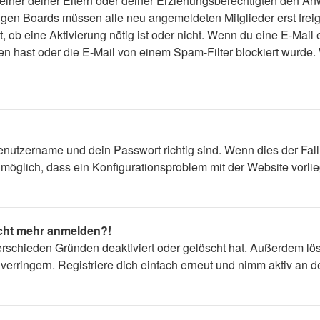
 einer deiner Eltern oder deiner Erziehungsberechtigten den Anw
einigen Boards müssen alle neu angemeldeten Mitglieder erst fre
lt, ob eine Aktivierung nötig ist oder nicht. Wenn du eine E-Mai
n hast oder die E-Mail von einem Spam-Filter blockiert wurde. 
enutzername und dein Passwort richtig sind. Wenn dies der Fall
s möglich, dass ein Konfigurationsproblem mit der Website vorli
nicht mehr anmelden?!
erschieden Gründen deaktiviert oder gelöscht hat. Außerdem lös
rringern. Registriere dich einfach erneut und nimm aktiv an de